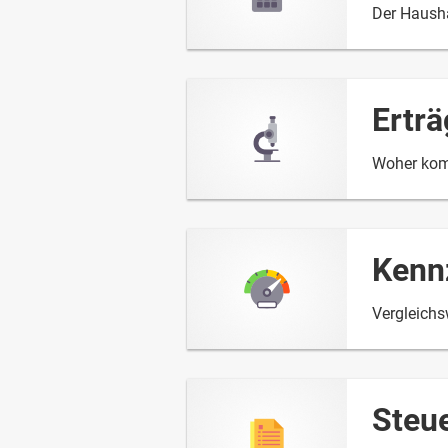
Der Hausha
Ertr
Woher kom
Kenn
Vergleichs
Steu