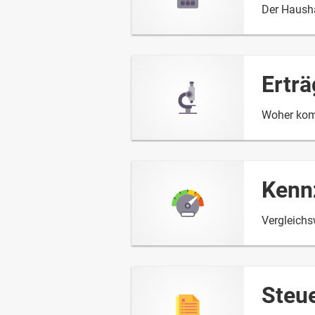
Der Hausha
Ertr
Woher kom
Kenn
Vergleichs
Steu